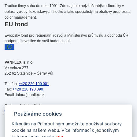
Tradice firmy sahá do roku 1991. Zde najdete nejzkušenější odborníky v
oblasti výroby flexotiskových štočků a také specialisty na obalový prepress a
color management.
EU fond
Evropský fond pro regionální rozvoj a Ministerstvo průmyslu a obchodu ČR
podporují investice do vaší budoucnosti.
PANFLEX, s. r. o.
Ve Velazu 277
252 62 Statenice – Černý Vůl
Telefon:
+420 220 190 001
Fax:
+420 220 190 090
Email: info(at)panflex.cz
Online schránka důvěry:
www.nntb.cz/c/e57syrfe
Používáme cookies
Kliknutím na
Přijmout
nám umožníte používat soubory
Produkty
cookie na našem webu. Více informací k jednotlivým
Novinky
kategoriím naleznete
zde