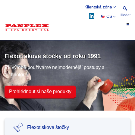
Klientská zóna
Hledat
CS
Webflex
Flexflow
EN
Hledat
DE
PL
Flexotiskové štočky od roku 1991
Při výrobě používáme nejmodernější postupy a
technologie
Prohlédnout si naše produkty
Flexotiskové štočky