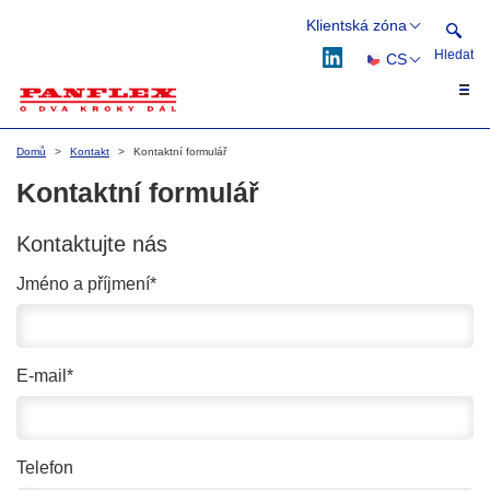
Klientská zóna
Hledat
CS
Webflex
Flexflow
EN
Hledat
DE
Domů
Kontakt
Kontaktní formulář
PL
Kontaktní formulář
Kontaktujte nás
Jméno a příjmení*
E-mail*
Telefon