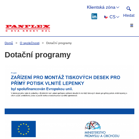
Klientská zóna
Hledat
CS
Webflex
Flexflow
EN
Hledat
DE
Domů
O společnosti
Dotační programy
PL
Dotační programy