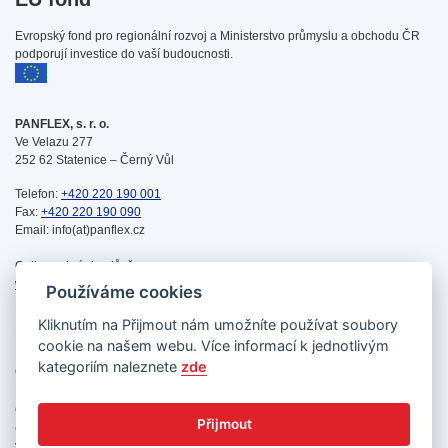
Evropský fond pro regionální rozvoj a Ministerstvo průmyslu a obchodu ČR
podporují investice do vaší budoucnosti.
PANFLEX, s. r. o.
Ve Velazu 277
252 62 Statenice – Černý Vůl
Telefon:
+420 220 190 001
Fax:
+420 220 190 090
Email: info(at)panflex.cz
Online schránka důvěry:
www.nntb.cz/c/e57syrfe
Používáme cookies
Kliknutím na
Přijmout
nám umožníte používat soubory
Produkty
cookie na našem webu. Více informací k jednotlivým
Novinky
kategoriím naleznete
zde
O společnosti
Kontakt
Ochrana osobních údajů GDPR
Přijmout
Cookies