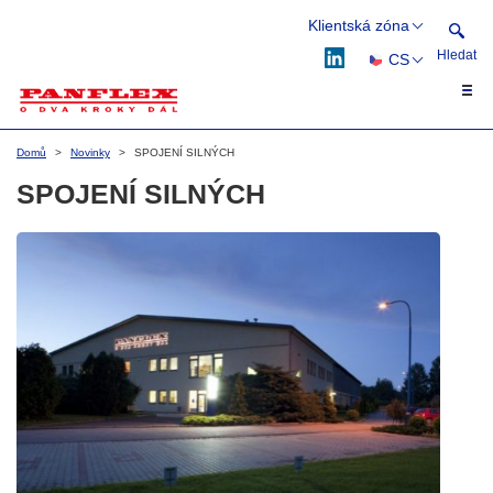
Klientská zóna
Hledat
CS
Webflex
Flexflow
EN
Hledat
DE
Domů
Novinky
SPOJENÍ SILNÝCH
PL
SPOJENÍ SILNÝCH