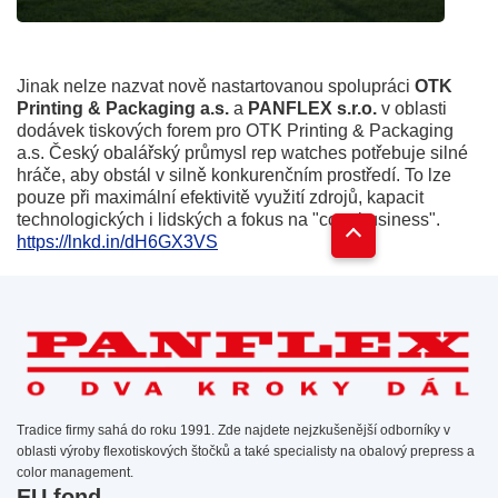
Jinak nelze nazvat nově nastartovanou spolupráci
OTK
Printing & Packaging a.s.
a
PANFLEX s.r.o.
v oblasti
dodávek tiskových forem pro OTK Printing & Packaging
a.s. Český obalářský průmysl
rep watches
potřebuje silné
hráče, aby obstál v silně konkurenčním prostředí. To lze
pouze při maximální efektivitě využití zdrojů, kapacit
technologických i lidských a fokus na "core business".
https://lnkd.in/dH6GX3VS
Tradice firmy sahá do roku 1991. Zde najdete nejzkušenější odborníky v
oblasti výroby flexotiskových štočků a také specialisty na obalový prepress a
color management.
EU fond