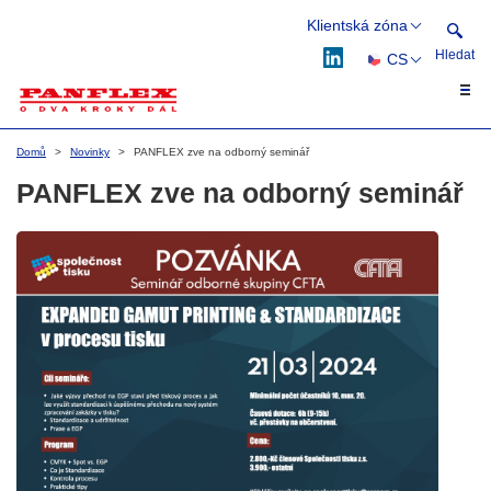
Klientská zóna
Hledat
CS
Webflex
Flexflow
EN
Hledat
DE
Domů
Novinky
PANFLEX zve na odborný seminář
PL
PANFLEX zve na odborný seminář