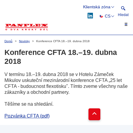
Klientská zóna
Hledat
CS
Webflex
Flexflow
EN
Hledat
DE
Domů
Novinky
Konference CFTA 18.–19. dubna 2018
PL
Konference CFTA 18.–19. dubna
2018
V termínu 18.–19. dubna 2018 se v Hotelu Zámeček
Mikulov uskuteční mezinárodní konference CFTA „25 let
CFTA - budoucnost flexotisku". Tímto zveme všechny naše
zákazníky a obchodní partnery.
Těšíme se na shledání.
Pozvánka CFTA (pdf)